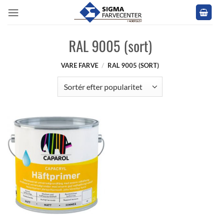
Fortsæt
til
indhold
RAL 9005 (sort)
VARE FARVE
/
RAL 9005 (SORT)