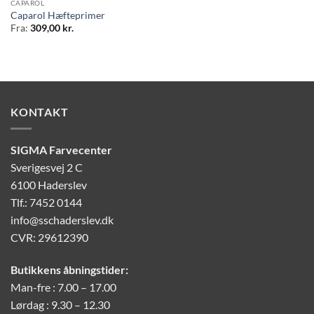
CAPAROL
Caparol Hæfteprimer
Fra:
309,00
kr.
KONTAKT
SIGMA Farvecenter
Sverigesvej 2 C
6100 Haderslev
Tlf.: 7452 0144
info@sschaderslev.dk
CVR: 29612390
Butikkens åbningstider:
Man-fre : 7.00 – 17.00
Lørdag : 9.30 – 12.30