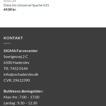
DANA LIM
Dana lim Universal Spartel 631
69,00
kr.
KONTAKT
SIGMA Farvecenter
Sverigesvej 2 C
6100 Haderslev
Tlf.: 7452 0144
info@sschaderslev.dk
CVR: 29612390
Butikkens åbningstider:
Man-fre : 7.00 – 17.00
Lørdag : 9.30 – 12.30