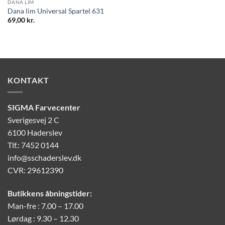
DANA LIM
Dana lim Universal Spartel 631
69,00
kr.
KONTAKT
SIGMA Farvecenter
Sverigesvej 2 C
6100 Haderslev
Tlf.: 7452 0144
info@sschaderslev.dk
CVR: 29612390
Butikkens åbningstider:
Man-fre : 7.00 – 17.00
Lørdag : 9.30 – 12.30