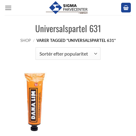
Fortsæt
til
indhold
Universalspartel 631
SHOP
/
VARER TAGGED “UNIVERSALSPARTEL 631”