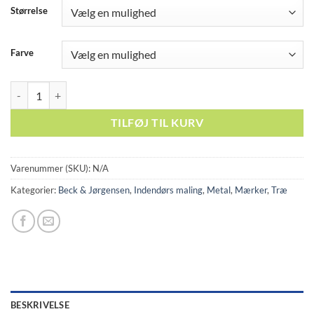
Størrelse
Farve
Beck og Jørgensen PU-Emaillie 10 antal
TILFØJ TIL KURV
Varenummer (SKU):
N/A
Kategorier:
Beck & Jørgensen
,
Indendørs maling
,
Metal
,
Mærker
,
Træ
BESKRIVELSE