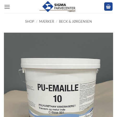
Fortsæt
til
indhold
SHOP
/
MÆRKER
/
BECK & JØRGENSEN