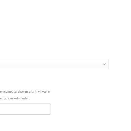
 en computerskærm, aldrig vil være
r ud i virkeligheden.
emaling antal