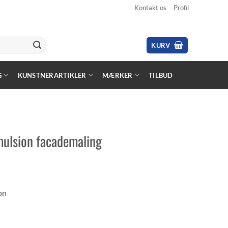
Kontakt os
Profil
KURV
G
KUNSTNERARTIKLER
MÆRKER
TILBUD
mulsion facademaling
on