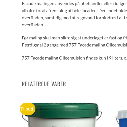
Facade malingen anvendes på ubehandlet eller tidligere 
vil ofre total afrensning af hele facaden. Den indehol
overfladen, samtidig med at regnvand forhindres i at t
overfladen.
Før maling skal man sikre sig at underlaget er fast og
Færdigmal 2 gange med 757 Facade maling Olieemulsi
757 Facade maling Olieemulsion findes kun i 9 liters, og
RELATEREDE VARER
Tilbud!