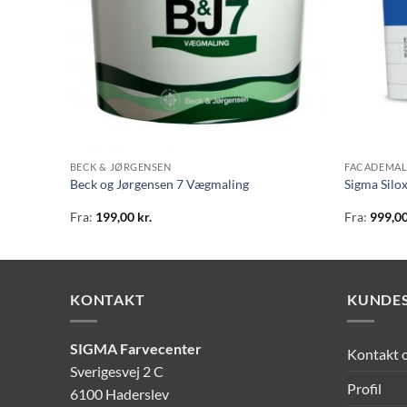
BECK & JØRGENSEN
FACADEMAL
Beck og Jørgensen 7 Vægmaling
Sigma Silo
Fra:
199,00
kr.
Fra:
999,0
KONTAKT
KUNDES
SIGMA Farvecenter
Kontakt 
Sverigesvej 2 C
Profil
6100 Haderslev