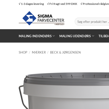
Fortsæt
√ 1-3 dages levering
√ Fri fragt ved 599 DKK
√ Professionel rådgiv
til
indhold
Søg
efter:
MALING INDENDØRS
MALING UDENDØRS
TILBE
SHOP
/
MÆRKER
/
BECK & JØRGENSEN