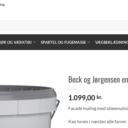
ning
HØR OG VÆRKTØJ
SPARTEL OG FUGEMASSE
VÆGBEKLÆDNIN
Beck og Jørgensen e
1.099,00
kr.
Facade maling med olieemulsi
Kan tones i næsten alle farver