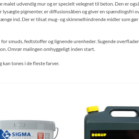
malet udvendig mur og er specielt velegnet til beton. Den er også 
der lysægte pigmenter, er diffusionsåben og giver en spændingsfri
rænge ind. Der er tilsat mug- og skimmelhindrende midler som gør 
 fri for smuds, fedtstoffer og lignende urenheder. Sugende overfla
on. Omrør malingen omhyggeligt inden start.
 kan tones i de fleste farver.