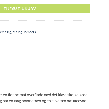
TILFØJ TIL KURV
emaling
,
Maling udendørs
er en flot helmat overflade med det klassiske, kalkede
ing har en lang holdbarhed og en suveræn dækkeevne.