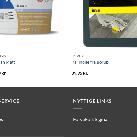
ING
BORUP
xan Matt
Rå linolie fra Borup
0
kr.
39,95
kr.
ERVICE
NYTTIGE LINKS
os
Farvekort Sigma