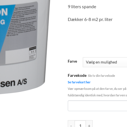
9 liters spande
Dækker 6-8 m2 pr. liter
Farve
Farvekode
Skriv din farvekode
Se farvekort her
Vær opmærksom på at den farve, du ser på
fuldstændig identisk med, hvordan farven se
Beck og Jørgensen emulsion facad