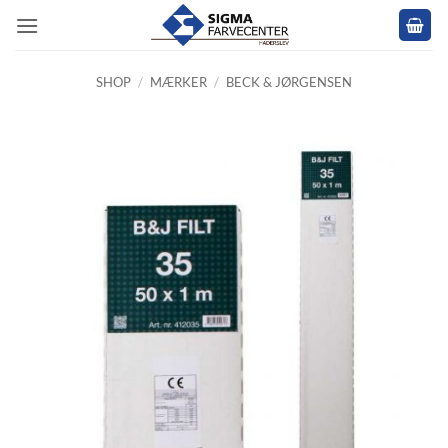
Fortsæt
til
indhold
SHOP
/
MÆRKER
/
BECK & JØRGENSEN