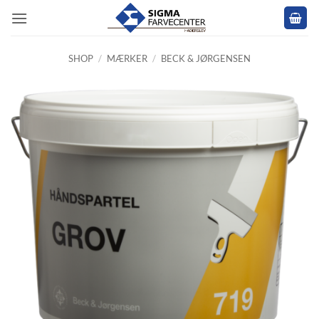
Fortsæt
til
indhold
SHOP
/
MÆRKER
/
BECK & JØRGENSEN