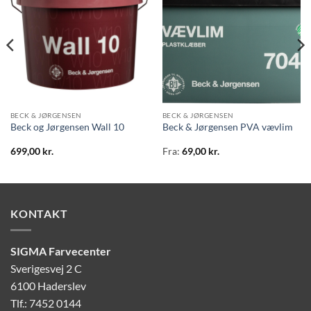
BECK & JØRGENSEN
BECK & JØRGENSEN
Beck og Jørgensen Wall 10
Beck & Jørgensen PVA vævlim
699,00
kr.
Fra:
69,00
kr.
KONTAKT
SIGMA Farvecenter
Sverigesvej 2 C
6100 Haderslev
Tlf.: 7452 0144