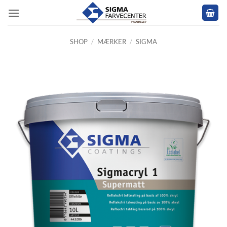
Fortsæt
til
indhold
SHOP
/
MÆRKER
/
SIGMA