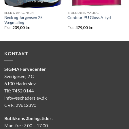
BECK & JØRGENSEN
INDENDØRS MALING
Beck og Jørgensen 25
Contour PU Gloss Alkyd
Vægmaling
Fra:
239,00
kr.
Fra:
479,00
kr.
KONTAKT
SIGMA Farvecenter
Sverigesvej 2 C
6100 Haderslev
Tlf.: 7452 0144
info@sschaderslev.dk
CVR: 29612390
Butikkens åbningstider:
Man-fre : 7.00 – 17.00