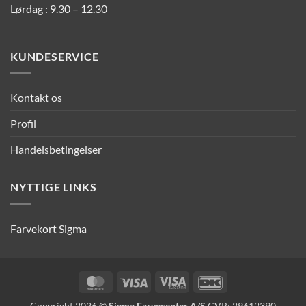
Lørdag : 9.30 – 12.30
KUNDESERVICE
Kontakt os
Profil
Handelsbetingelser
NYTTIGE LINKS
Farvekort Sigma
MasterCard
Visa
Visa
DanKort
Electron
Copyright 2026 ©
Sigma Farvecenter A/S
CVR: 29612390