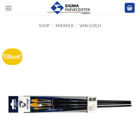
Fortsæt
til
indhold
SHOP
/
MÆRKER
/
VAN GOGH
Tilbud!