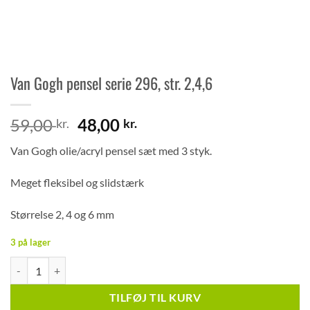
Van Gogh pensel serie 296, str. 2,4,6
Den
Den
59,00
48,00
kr.
kr.
oprindelige
aktuelle
Van Gogh olie/acryl pensel sæt med 3 styk.
pris
pris
var:
er:
Meget fleksibel og slidstærk
59,00 kr..
48,00 kr..
Størrelse 2, 4 og 6 mm
3 på lager
Van Gogh pensel serie 296, str. 2,4,6 antal
TILFØJ TIL KURV