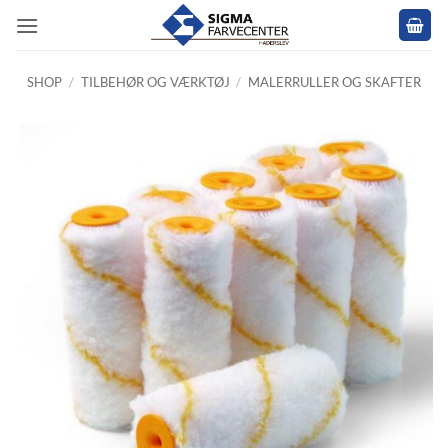
Fortsæt
til
indhold
SHOP
/
TILBEHØR OG VÆRKTØJ
/
MALERRULLER OG SKAFTER