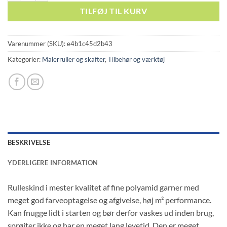
TILFØJ TIL KURV
Varenummer (SKU):
e4b1c45d2b43
Kategorier:
Malerruller og skafter
,
Tilbehør og værktøj
BESKRIVELSE
YDERLIGERE INFORMATION
Rulleskind i mester kvalitet af fine polyamid garner med
meget god farveoptagelse og afgivelse, høj m² performance.
Kan fnugge lidt i starten og bør derfor vaskes ud inden brug,
sprøjter ikke og har en meget lang levetid. Den er meget