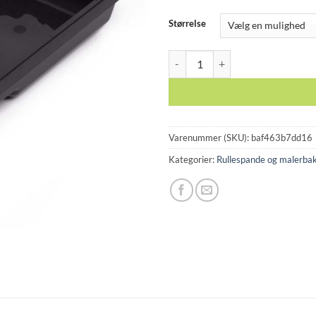
Størrelse
Rullebakke plast antal
Varenummer (SKU):
baf463b7dd16
Kategorier:
Rullespande og malerba