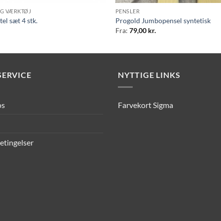
OG VÆRKTØJ
PENSLER
el sæt 4 stk.
Progold Jumbopensel syntetisk
Fra:
79,00
kr.
ERVICE
NYTTIGE LINKS
os
Farvekort Sigma
etingelser