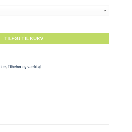
TILFØJ TIL KURV
kker
,
Tilbehør og værktøj