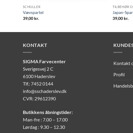
SCHULLER
TILBEHØR 
Vævspartel
Japan-Spart
39,00
kr.
39,00
kr.
KONTAKT
KUNDES
SIGMA Farvecenter
Kontakt 
Sverigesvej 2 C
Profil
6100 Haderslev
Tlf.: 7452 0144
Handelsb
info@sschaderslev.dk
CVR: 29612390
Butikkens åbningstider:
Man-fre : 7.00 – 17.00
Lørdag : 9.30 – 12.30