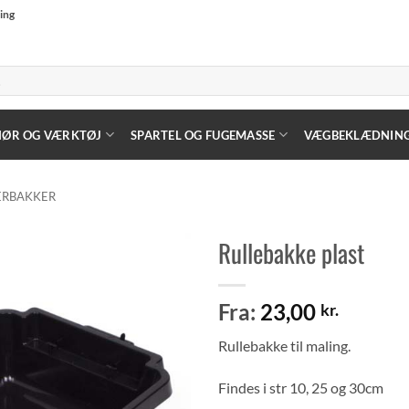
ning
HØR OG VÆRKTØJ
SPARTEL OG FUGEMASSE
VÆGBEKLÆDNIN
ERBAKKER
Rullebakke plast
Fra:
23,00
kr.
Rullebakke til maling.
Findes i str 10, 25 og 30cm