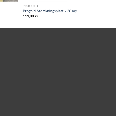
PROGOLD
Progold Afdækningsplastik 20 my.
119,00
kr.