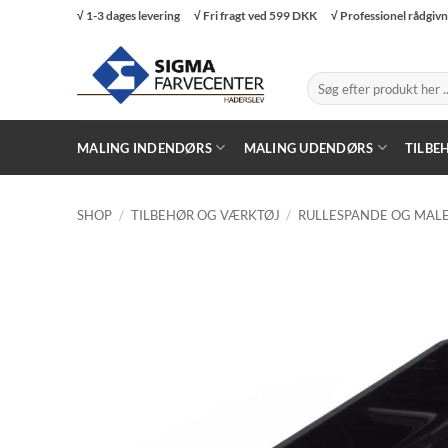
Fortsæt
√ 1-3 dages levering
√ Fri fragt ved 599 DKK
√ Professionel rådgiv
til
indhold
Søg
efter:
MALING INDENDØRS
MALING UDENDØRS
TILBE
SHOP
/
TILBEHØR OG VÆRKTØJ
/
RULLESPANDE OG MAL