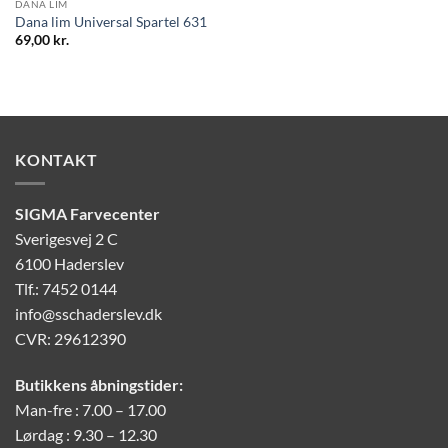
DANA LIM
Dana lim Universal Spartel 631
69,00
kr.
KONTAKT
SIGMA Farvecenter
Sverigesvej 2 C
6100 Haderslev
Tlf.: 7452 0144
info@sschaderslev.dk
CVR: 29612390
Butikkens åbningstider:
Man-fre : 7.00 – 17.00
Lørdag : 9.30 – 12.30