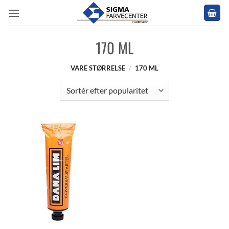
Fortsæt
til
indhold
170 ML
VARE STØRRELSE
/
170 ML