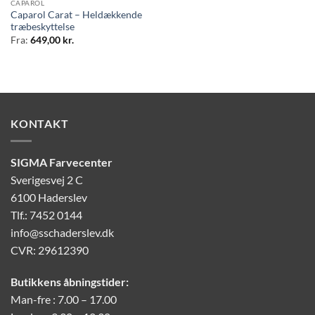
CAPAROL
Caparol Carat – Heldækkende
træbeskyttelse
Fra:
649,00
kr.
KONTAKT
SIGMA Farvecenter
Sverigesvej 2 C
6100 Haderslev
Tlf.: 7452 0144
info@sschaderslev.dk
CVR: 29612390
Butikkens åbningstider:
Man-fre : 7.00 – 17.00