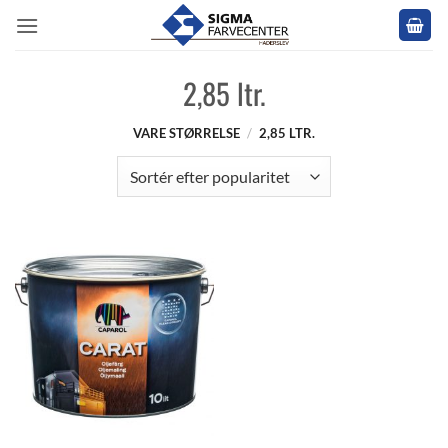
Fortsæt
til
indhold
2,85 ltr.
VARE STØRRELSE
/
2,85 LTR.