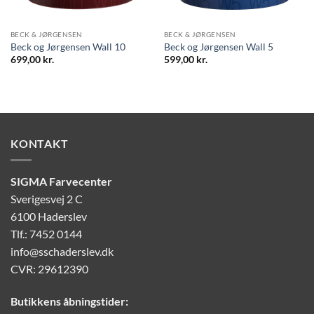
BECK & JØRGENSEN
BECK & JØRGENSEN
Beck og Jørgensen Wall 10
Beck og Jørgensen Wall 5
699,00
kr.
599,00
kr.
KONTAKT
SIGMA Farvecenter
Sverigesvej 2 C
6100 Haderslev
Tlf.: 7452 0144
info@sschaderslev.dk
CVR: 29612390
Butikkens åbningstider: