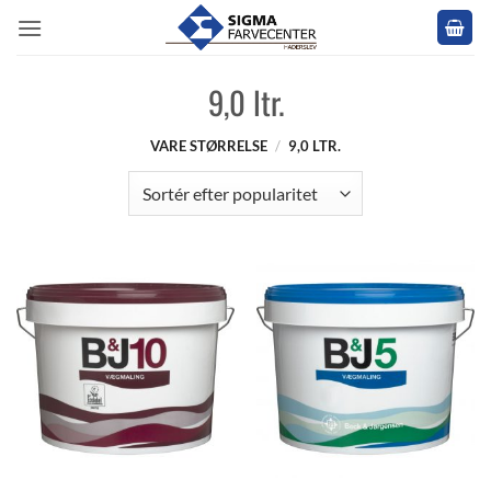
Fortsæt
til
indhold
9,0 ltr.
VARE STØRRELSE
/
9,0 LTR.