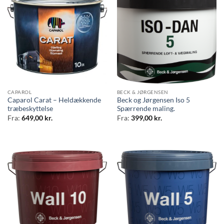
CAPAROL
BECK & JØRGENSEN
Caparol Carat – Heldækkende
Beck og Jørgensen Iso 5
træbeskyttelse
Spærrende maling.
Fra:
649,00
kr.
Fra:
399,00
kr.