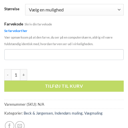
Størrelse
Farvekode
Skriv din farvekode
Se farvekort her
Vær opmærksom på at den farve, du ser på en computerskærm, aldrig vil være
fuldstændig identisk med, hvordan farven ser ud i virkeligheden.
Beck og Jørgensen acryl 7 antal
TILFØJ TIL KURV
Varenummer (SKU):
N/A
Kategorier:
Beck & Jørgensen
,
Indendørs maling
,
Vægmaling