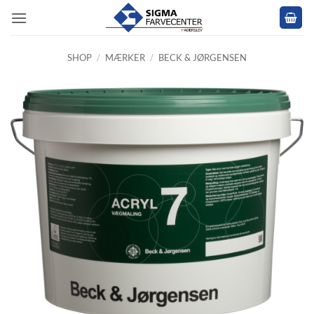
Fortsæt
til
indhold
SHOP
/
MÆRKER
/
BECK & JØRGENSEN