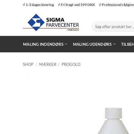
Fortsæt
√ 1-3 dages levering
√ Fri fragt ved 599 DKK
√ Professionel rådgiv
til
indhold
Søg
efter:
MALING INDENDØRS
MALING UDENDØRS
TILBE
SHOP
/
MÆRKER
/
PROGOLD