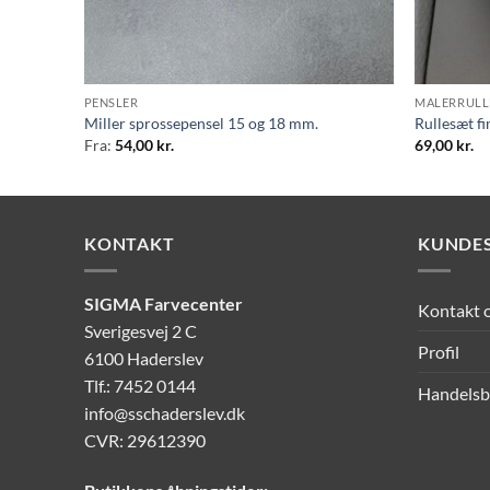
PENSLER
MALERRULL
Miller sprossepensel 15 og 18 mm.
Rullesæt f
Fra:
54,00
kr.
69,00
kr.
KONTAKT
KUNDES
SIGMA Farvecenter
Kontakt 
Sverigesvej 2 C
Profil
6100 Haderslev
Tlf.: 7452 0144
Handelsb
info@sschaderslev.dk
CVR: 29612390