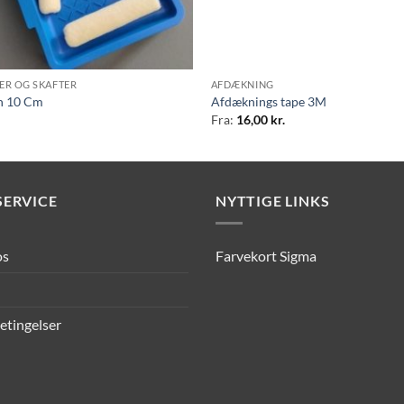
ER OG SKAFTER
AFDÆKNING
in 10 Cm
Afdæknings tape 3M
Fra:
16,00
kr.
ERVICE
NYTTIGE LINKS
os
Farvekort Sigma
etingelser