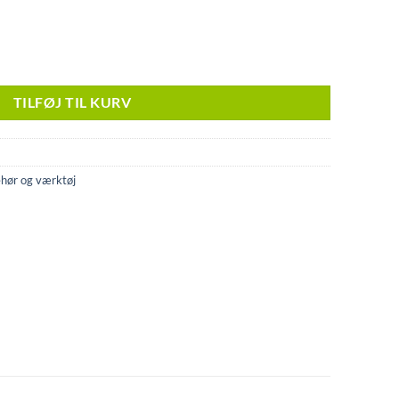
TILFØJ TIL KURV
ehør og værktøj