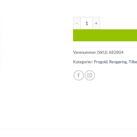
Progold kalkfjerner antal
Varenummer (SKU):
682804
Kategorier:
Progold
,
Rengøring
,
Tilb