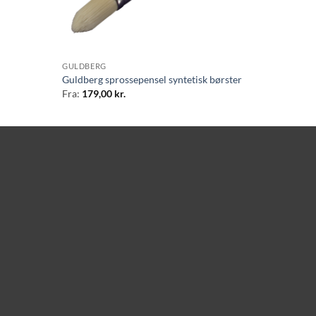
GULDBERG
Guldberg sprossepensel syntetisk børster
Fra:
179,00
kr.