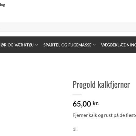
ning
HØR OG VÆRKTØJ
SPARTEL OG FUGEMASSE
VÆGBEKLÆDNIN
Progold kalkfjerner
65,00
kr.
Fjerner kalk og rust på de flest
1l.