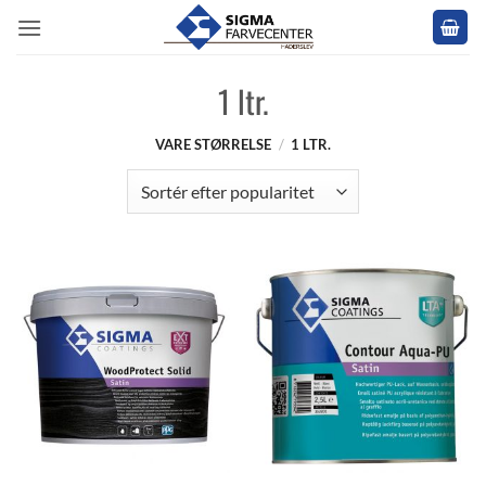
Fortsæt
til
indhold
1 ltr.
VARE STØRRELSE
/
1 LTR.