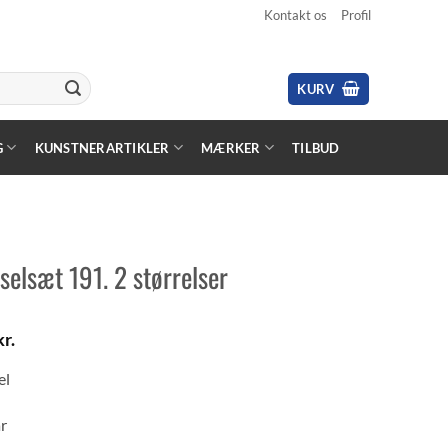
Kontakt os
Profil
KURV
G
KUNSTNERARTIKLER
MÆRKER
TILBUD
elsæt 191. 2 størrelser
kr.
el
r