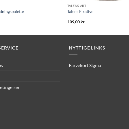
TALENS ART
ndningspalette
Talens Fixative
109,00
kr.
ERVICE
NYTTIGE LINKS
os
Farvekort Sigma
etingelser