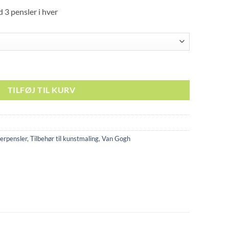
d 3 pensler i hver
 størrelser antal
TILFØJ TIL KURV
erpensler
,
Tilbehør til kunstmaling
,
Van Gogh