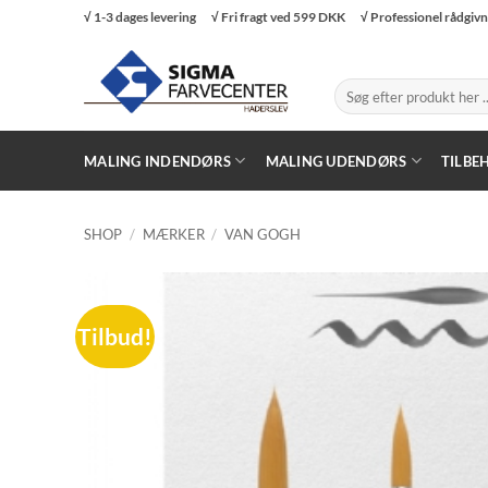
Fortsæt
√ 1-3 dages levering
√ Fri fragt ved 599 DKK
√ Professionel rådgiv
til
indhold
Søg
efter:
MALING INDENDØRS
MALING UDENDØRS
TILBE
SHOP
/
MÆRKER
/
VAN GOGH
Tilbud!