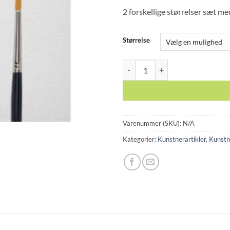
2 forskellige størrelser sæt me
Størrelse
Van Gogh akvarel penselsæt 191. 2
Varenummer (SKU):
N/A
Kategorier:
Kunstnerartikler
,
Kunstn