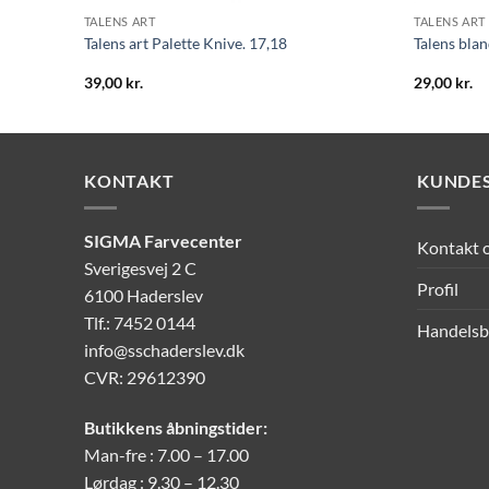
TALENS ART
TALENS ART
Talens art Palette Knive. 17,18
Talens bla
39,00
kr.
29,00
kr.
KONTAKT
KUNDES
SIGMA Farvecenter
Kontakt 
Sverigesvej 2 C
Profil
6100 Haderslev
Tlf.: 7452 0144
Handelsb
info@sschaderslev.dk
CVR: 29612390
Butikkens åbningstider:
Man-fre : 7.00 – 17.00
Lørdag : 9.30 – 12.30