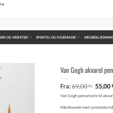
ning
HØR OG VÆRKTØJ
SPARTEL OG FUGEMASSE
VÆGBEKLÆDNIN
Van Gogh akvarel pens
Fra:
69,00
55,00
kr.
Van Gogh penselserie til akvar
Håndlavede med syntetiske hå