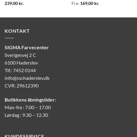
239,00
kr.
Fra:
169,00
kr.
KONTAKT
SIGMA Farvecenter
Sverigesvej 2 C
6100 Haderslev
Tlf.: 7452 0144
info@sschaderslev.dk
CVR: 29612390
Butikkens åbningstider:
Man-fre : 7.00 – 17.00
Lørdag : 9.30 – 12.30
KUNDESERVICE