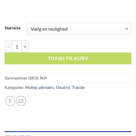
Størrelse
Owatrol Teak og hardwood olie antal
TILFØJ TIL KURV
Varenummer (SKU):
N/A
Kategorier:
Maling udendørs
,
Owatrol
,
Træolie