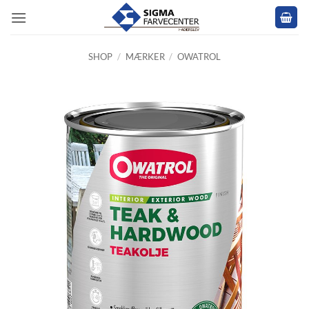
Fortsæt
til
indhold
SHOP
/
MÆRKER
/
OWATROL